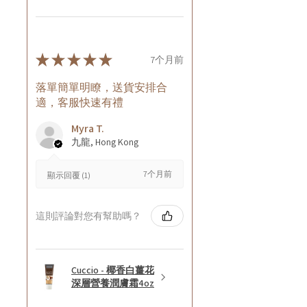
★
★
★
★
★
7个月前
落單簡單明瞭，送貨安排合
適，客服快速有禮
Myra T.
九龍, Hong Kong
7个月前
顯示回覆 (1)
這則評論對您有幫助嗎？
Cuccio - 椰香白薑花
深層營養潤膚霜4oz