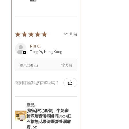
★
★
★
★
★
7个月前
Rin C.
Tsing Yi, Hong Kong
7个月前
顯示回覆 (1)
這則評論對您有幫助嗎？
產品:
[聖誕限定套裝] - 牛奶蜜
糖深層營養潤膚霜8oz+紅
石榴無花果深層營養潤膚
霜8oz