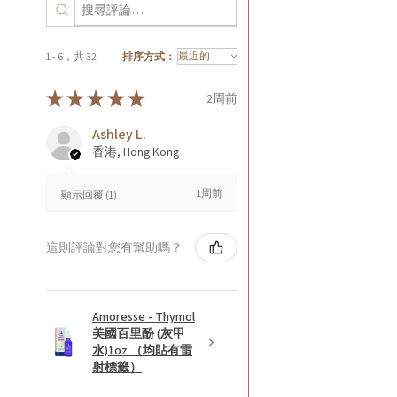
1 - 6，共 32
排序方式：
★
★
★
★
★
2周前
Ashley L.
香港, Hong Kong
1周前
顯示回覆 (1)
這則評論對您有幫助嗎？
Amoresse - Thymol
美國百里酚 (灰甲
水)1oz （均貼有雷
射標籤）