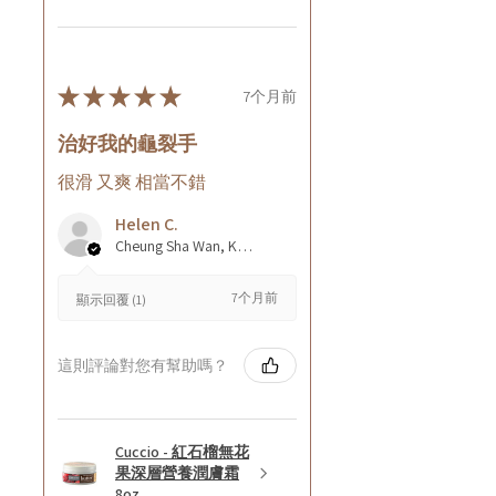
★
★
★
★
★
7个月前
治好我的龜裂手
很滑 又爽 相當不錯
Helen C.
Cheung Sha Wan, Kowloon., Hong Kong
7个月前
顯示回覆 (1)
這則評論對您有幫助嗎？
Cuccio - 紅石榴無花
果深層營養潤膚霜
8oz