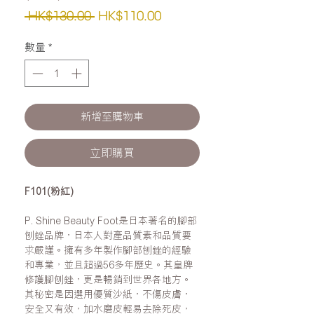
一
促
 HK$130.00 
HK$110.00
般
銷
數量
*
價
價
格
格
新增至購物車
立即購買
F101(粉紅)
P. Shine Beauty Foot是日本著名的腳部
刨銼品牌，日本人對產品質素和品質要
求嚴謹。擁有多年製作腳部刨銼的經驗
和專業，並且超過56多年歷史。其皇牌
修護腳刨銼，更是暢銷到世界各地方。
其秘密是因選用優質沙紙，不傷皮膚，
安全又有效，加水磨皮輕易去除死皮，