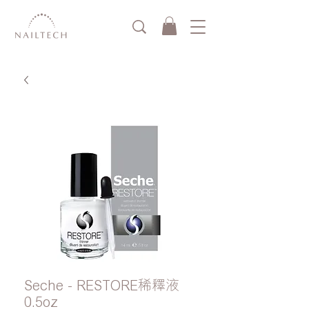
Seche - RESTORE稀釋液
0.5oz