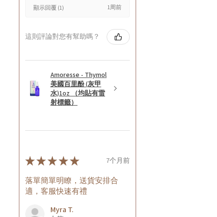
1周前
顯示回覆 (1)
這則評論對您有幫助嗎？
Amoresse - Thymol
美國百里酚 (灰甲
水)1oz （均貼有雷
射標籤）
★
★
★
★
★
7个月前
落單簡單明瞭，送貨安排合
適，客服快速有禮
Myra T.