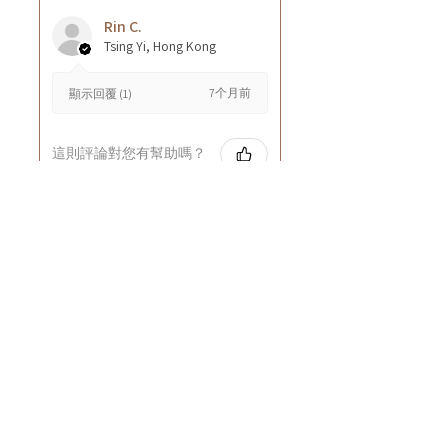
Rin C.
Tsing Yi, Hong Kong
7个月前
顯示回覆 (1)
這則評論對您有幫助嗎？
Cuccio - 乳木果岩蘭
草按摩乳液8oz
★
★
★
★
★
8个月前
GOOD~