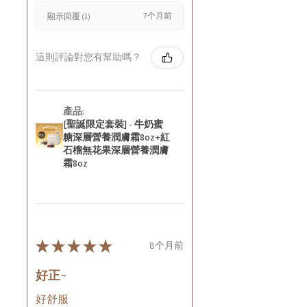
7个月前
顯示回覆 (1)
這則評論對您有幫助嗎？
產品:
[聖誕限定套裝] - 牛奶蜜
糖深層營養潤膚霜8oz+紅
石榴無花果深層營養潤膚
霜8oz
★
★
★
★
★
8个月前
好正~
好舒服