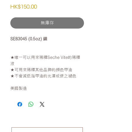
價
HK$150.00
格
無庫存
SE83045 (0.5oz) 細
★唯一可以用來稀釋Seche Vite的稀釋
液
★可用來稀釋其他品牌的顏色甲油
★不會減低指甲油的光澤或使之褪色
美國製造