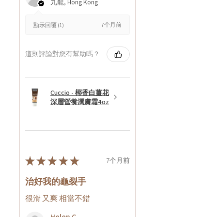
九龍, Hong Kong
7个月前
顯示回覆 (1)
這則評論對您有幫助嗎？
Cuccio - 椰香白薑花
深層營養潤膚霜4oz
★
★
★
★
★
7个月前
治好我的龜裂手
很滑 又爽 相當不錯
Helen C.