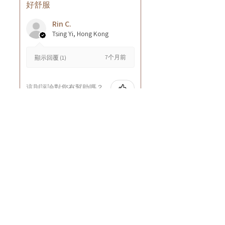
好舒服
Rin C.
Tsing Yi, Hong Kong
7个月前
顯示回覆 (1)
這則評論對您有幫助嗎？
Cuccio - 乳木果岩蘭
草按摩乳液8oz
★
★
★
★
★
8个月前
GOOD~