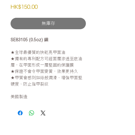
價
HK$150.00
格
無庫存
SE83105 (0.5oz) 細
★全球最優質的快乾亮甲面油
★獨有的專利配方可經面層滲透至底油
層，在甲面形成一層堅固的保護膜
★保證不會令甲面變黃，效果更持久
★甲質會感到如絲般潤滑、增強甲面堅
硬度、防止指甲裂紋
美國製造