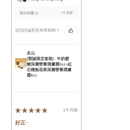
7个月前
顯示回覆 (1)
這則評論對您有幫助嗎？
產品:
[聖誕限定套裝] - 牛奶蜜
糖深層營養潤膚霜8oz+紅
石榴無花果深層營養潤膚
霜8oz
★
★
★
★
★
8个月前
好正~