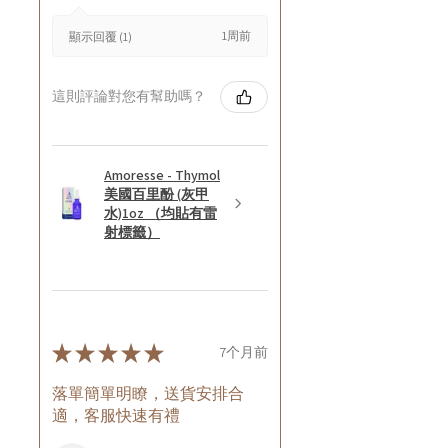
1周前
顯示回覆 (1)
這則評論對您有幫助嗎？
Amoresse - Thymol
美國百里酚 (灰甲
水)1oz （均貼有雷
射標籤）
★
★
★
★
★
7个月前
落單簡單明瞭，送貨安排合
適，客服快速有禮