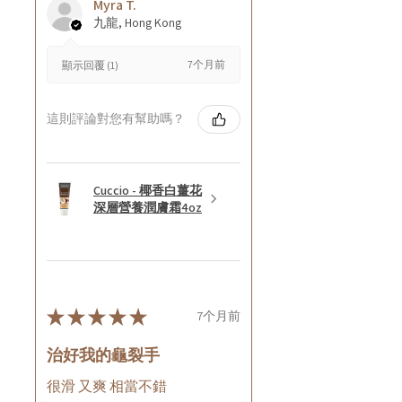
Myra T.
九龍, Hong Kong
7个月前
顯示回覆 (1)
這則評論對您有幫助嗎？
Cuccio - 椰香白薑花
深層營養潤膚霜4oz
★
★
★
★
★
7个月前
治好我的龜裂手
很滑 又爽 相當不錯