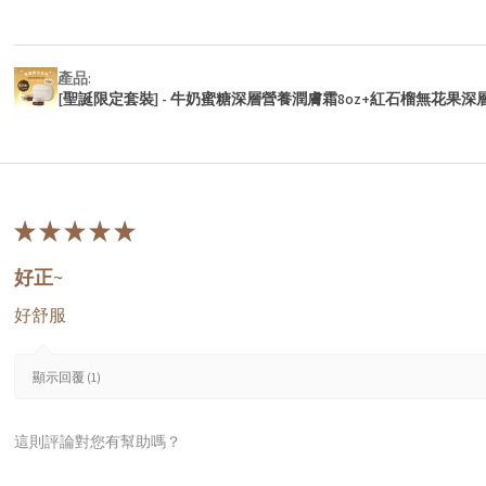
產品:
[聖誕限定套裝] - 牛奶蜜糖深層營養潤膚霜8oz+紅石榴無花果深
★
★
★
★
★
好正~
好舒服
顯示回覆 (1)
這則評論對您有幫助嗎？