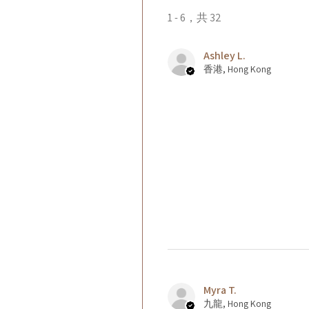
1 - 6，共 32
Ashley L.
香港, Hong Kong
Myra T.
九龍, Hong Kong