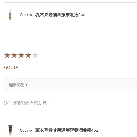
Cuccio - 乳木果岩蘭草按摩乳液8oz
★
★
★
★
★
GOOD~
顯示回覆 (1)
這則評論對您有幫助嗎？
Cuccio - 薰衣草黃甘菊深層營養潤膚霜4oz