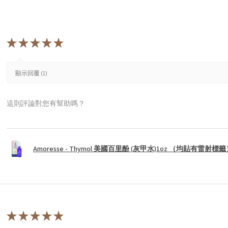
★
★
★
★
★
顯示回覆 (1)
這則評論對您有幫助嗎？
Amoresse - Thymol 美國百里酚 (灰甲水)1oz （均貼有雷射標
★
★
★
★
★