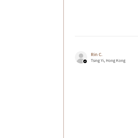
Rin C.
Tsing Yi, Hong Kong