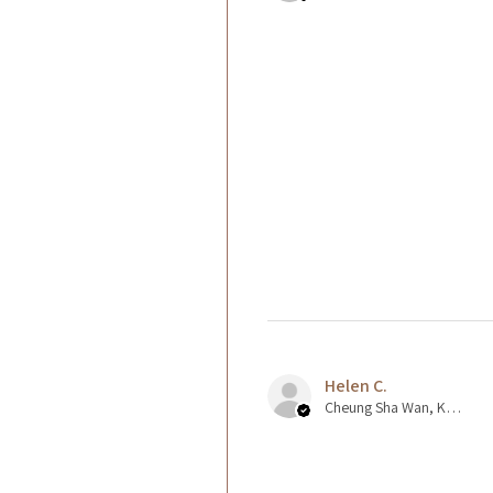
Helen C.
Cheung Sha Wan, Kowloon., Hong Kong