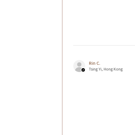
Rin C.
Tsing Yi, Hong Kong