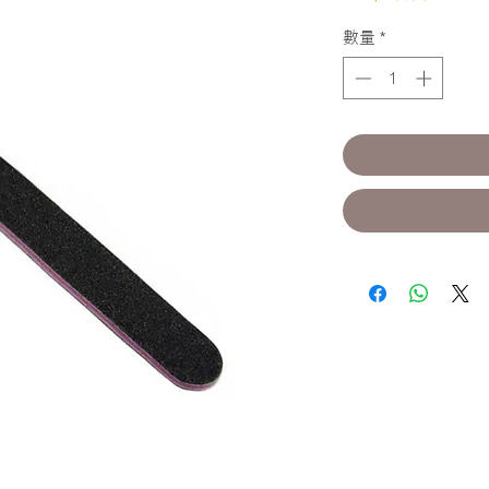
格
數量
*