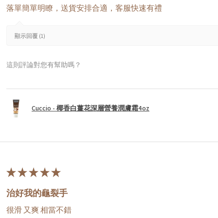
落單簡單明瞭，送貨安排合適，客服快速有禮
顯示回覆 (1)
這則評論對您有幫助嗎？
Cuccio - 椰香白薑花深層營養潤膚霜4oz
★
★
★
★
★
治好我的龜裂手
很滑 又爽 相當不錯