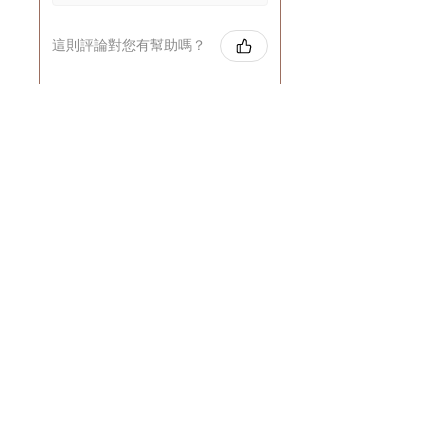
這則評論對您有幫助嗎？
Cuccio - 乳木果岩蘭
草按摩乳液8oz
★
★
★
★
★
8个月前
GOOD~
Rin C.
Tsing Yi, Hong Kong
7个月前
顯示回覆 (1)