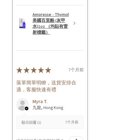
Amoresse - Thymol
美國百里酚 (灰甲
水)1oz （均貼有雷
射標籤）
★
★
★
★
★
7个月前
落單簡單明瞭，送貨安排合
適，客服快速有禮
Myra T.
九龍, Hong Kong
7个月前
顯示回覆 (1)