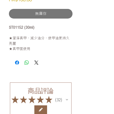
格
無庫存
ST01152 (30ml)
★潔淨真甲，減少油分，使甲油更持久
亮麗
★真甲面使用
商品評論
★
★
★
★
★
32
32