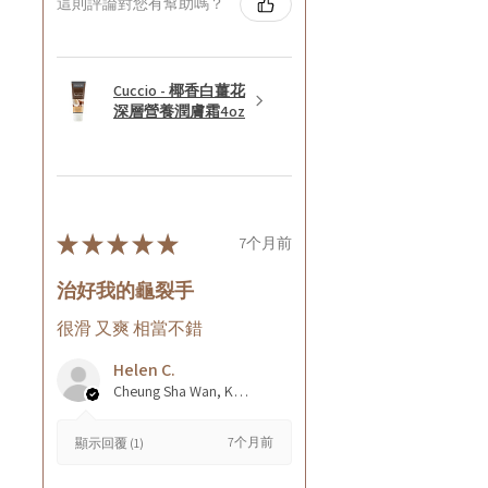
這則評論對您有幫助嗎？
Cuccio - 椰香白薑花
深層營養潤膚霜4oz
★
★
★
★
★
7个月前
治好我的龜裂手
很滑 又爽 相當不錯
Helen C.
Cheung Sha Wan, Kowloon., Hong Kong
7个月前
顯示回覆 (1)