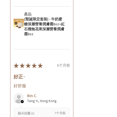
產品:
[聖誕限定套裝] - 牛奶蜜
糖深層營養潤膚霜8oz+紅
石榴無花果深層營養潤膚
霜8oz
★
★
★
★
★
8个月前
好正~
好舒服
Rin C.
Tsing Yi, Hong Kong
7个月前
顯示回覆 (1)