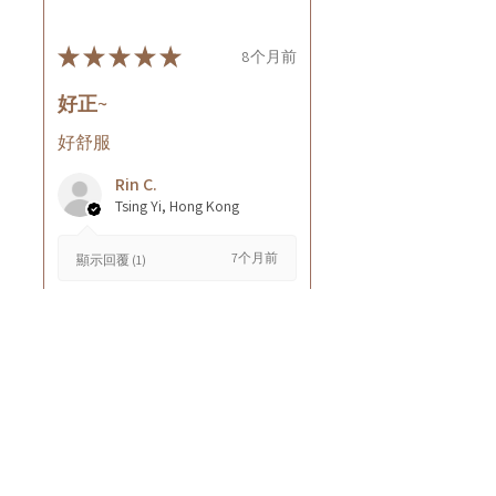
★
★
★
★
★
8个月前
好正~
好舒服
Rin C.
Tsing Yi, Hong Kong
7个月前
顯示回覆 (1)
這則評論對您有幫助嗎？
Cuccio - 乳木果岩蘭
草按摩乳液8oz