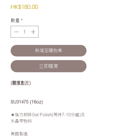
價
HK$180.00
格
數量
*
新增至購物車
立即購買
(觀看影片)
SU31475 (16oz)
★強力卸除Gel Polish(等待7-10分鐘)及
水晶甲物料
美國製造