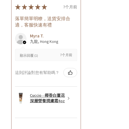
★
★
★
★
★
7个月前
落單簡單明瞭，送貨安排合
適，客服快速有禮
Myra T.
九龍, Hong Kong
7个月前
顯示回覆 (1)
這則評論對您有幫助嗎？
Cuccio - 椰香白薑花
深層營養潤膚霜4oz