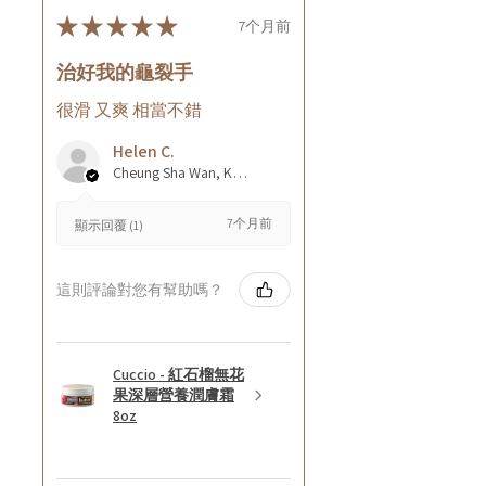
★
★
★
★
★
7个月前
治好我的龜裂手
很滑 又爽 相當不錯
Helen C.
Cheung Sha Wan, Kowloon., Hong Kong
7个月前
顯示回覆 (1)
這則評論對您有幫助嗎？
Cuccio - 紅石榴無花
果深層營養潤膚霜
8oz