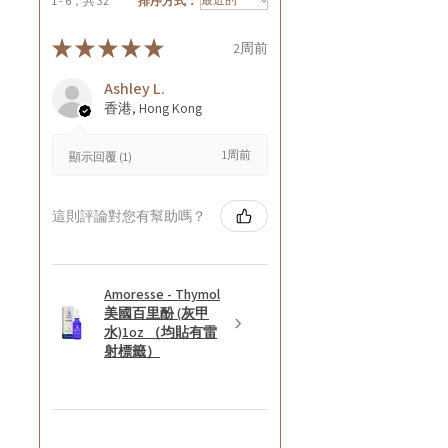
1 - 6，共 32
排序方式：
★
★
★
★
★
2周前
Ashley L.
香港, Hong Kong
1周前
顯示回覆 (1)
這則評論對您有幫助嗎？
Amoresse - Thymol
美國百里酚 (灰甲
水)1oz （均貼有雷
射標籤）