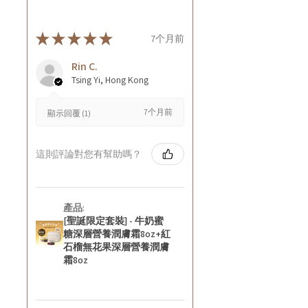
★
★
★
★
★
7个月前
Rin C.
Tsing Yi, Hong Kong
7个月前
顯示回覆 (1)
這則評論對您有幫助嗎？
產品:
[聖誕限定套裝] - 牛奶蜜
糖深層營養潤膚霜8oz+紅
石榴無花果深層營養潤膚
霜8oz