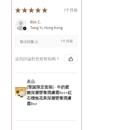
★
★
★
★
★
7个月前
Rin C.
Tsing Yi, Hong Kong
7个月前
顯示回覆 (1)
這則評論對您有幫助嗎？
產品:
[聖誕限定套裝] - 牛奶蜜
糖深層營養潤膚霜8oz+紅
石榴無花果深層營養潤膚
霜8oz