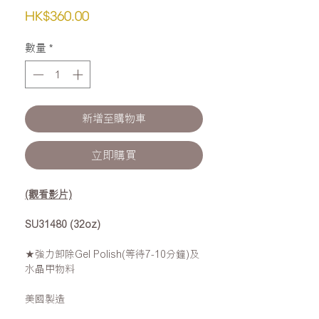
價
HK$360.00
格
數量
*
新增至購物車
立即購買
(觀看影片)
SU31480 (32oz)
★強力卸除Gel Polish(等待7-10分鐘)及
水晶甲物料
美國製造