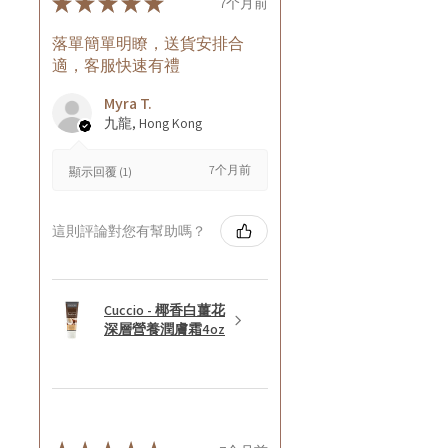
★
★
★
★
★
7个月前
落單簡單明瞭，送貨安排合
適，客服快速有禮
Myra T.
九龍, Hong Kong
7个月前
顯示回覆 (1)
這則評論對您有幫助嗎？
Cuccio - 椰香白薑花
深層營養潤膚霜4oz