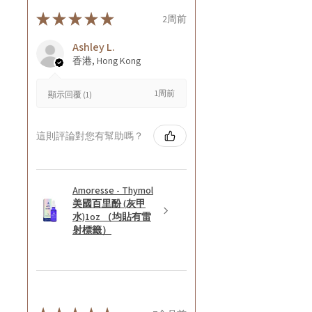
★
★
★
★
★
2周前
Ashley L.
香港, Hong Kong
1周前
顯示回覆 (1)
這則評論對您有幫助嗎？
Amoresse - Thymol
美國百里酚 (灰甲
水)1oz （均貼有雷
射標籤）