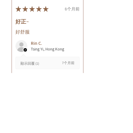
★
★
★
★
★
8个月前
好正~
好舒服
Rin C.
Tsing Yi, Hong Kong
7个月前
顯示回覆 (1)
這則評論對您有幫助嗎？
Cuccio - 乳木果岩蘭
草按摩乳液8oz