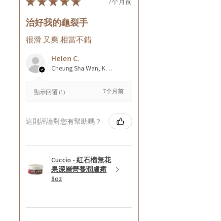
★
★
★
★
★
7个月前
治好我的龜裂手
很滑 又爽 相當不錯
Helen C.
Cheung Sha Wan, Kowloon., Hong Kong
7个月前
顯示回覆 (1)
這則評論對您有幫助嗎？
Cuccio - 紅石榴無花
果深層營養潤膚霜
8oz