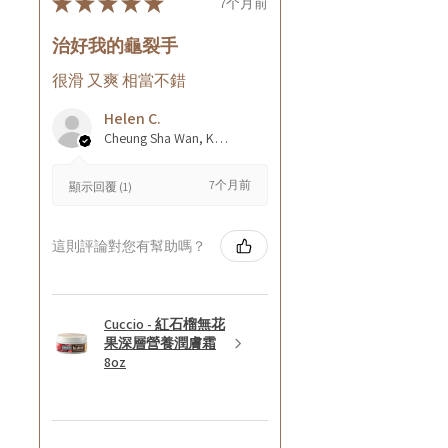
★
★
★
★
★
7个月前
治好我的龜裂手
很滑 又爽 相當不錯
Helen C.
Cheung Sha Wan, Kowloon., Hong Kong
7个月前
顯示回覆 (1)
這則評論對您有幫助嗎？
Cuccio - 紅石榴無花
果深層營養潤膚霜
8oz