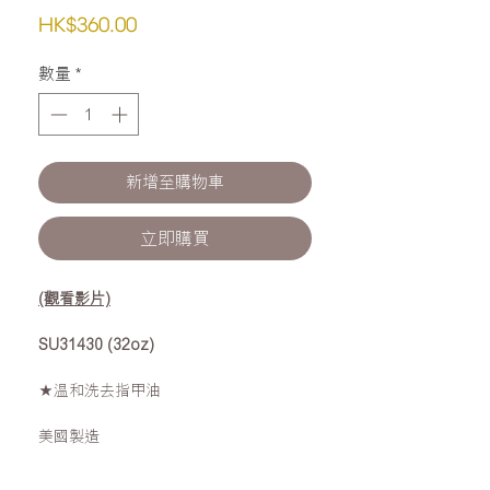
價
HK$360.00
格
數量
*
新增至購物車
立即購買
(觀看影片)
SU31430 (32oz)
★温和洗去指甲油
美國製造