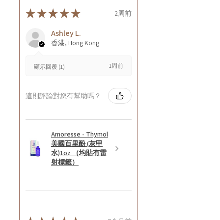
★
★
★
★
★
2周前
Ashley L.
香港, Hong Kong
1周前
顯示回覆 (1)
這則評論對您有幫助嗎？
Amoresse - Thymol
美國百里酚 (灰甲
水)1oz （均貼有雷
射標籤）