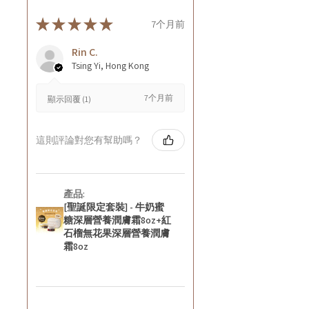
★
★
★
★
★
7个月前
Rin C.
Tsing Yi, Hong Kong
7个月前
顯示回覆 (1)
這則評論對您有幫助嗎？
產品:
[聖誕限定套裝] - 牛奶蜜
糖深層營養潤膚霜8oz+紅
石榴無花果深層營養潤膚
霜8oz