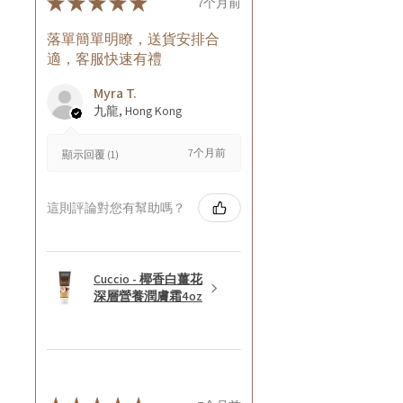
★
★
★
★
★
7个月前
落單簡單明瞭，送貨安排合
適，客服快速有禮
Myra T.
九龍, Hong Kong
7个月前
顯示回覆 (1)
這則評論對您有幫助嗎？
Cuccio - 椰香白薑花
深層營養潤膚霜4oz