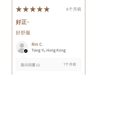
★
★
★
★
★
8个月前
好正~
好舒服
Rin C.
Tsing Yi, Hong Kong
7个月前
顯示回覆 (1)
這則評論對您有幫助嗎？
Cuccio - 乳木果岩蘭
草按摩乳液8oz