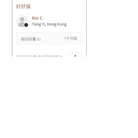
好舒服
Rin C.
Tsing Yi, Hong Kong
7个月前
顯示回覆 (1)
這則評論對您有幫助嗎？
Cuccio - 乳木果岩蘭
草按摩乳液8oz
★
★
★
★
★
8个月前
GOOD~