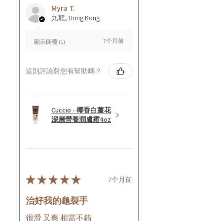
Myra T.
九龍, Hong Kong
7个月前
顯示回覆 (1)
這則評論對您有幫助嗎？
Cuccio - 椰香白薑花
深層營養潤膚霜4oz
★
★
★
★
★
7个月前
治好我的龜裂手
很滑 又爽 相當不錯