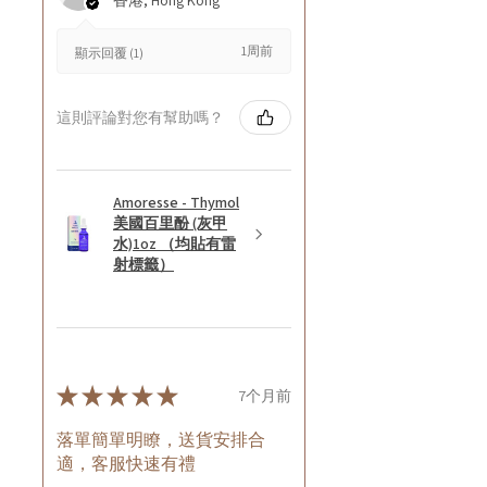
香港, Hong Kong
1周前
顯示回覆 (1)
這則評論對您有幫助嗎？
Amoresse - Thymol
美國百里酚 (灰甲
水)1oz （均貼有雷
射標籤）
★
★
★
★
★
7个月前
落單簡單明瞭，送貨安排合
適，客服快速有禮