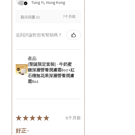
Tsing Yi, Hong Kong
7个月前
顯示回覆 (1)
這則評論對您有幫助嗎？
產品:
[聖誕限定套裝] - 牛奶蜜
糖深層營養潤膚霜8oz+紅
石榴無花果深層營養潤膚
霜8oz
★
★
★
★
★
8个月前
好正~