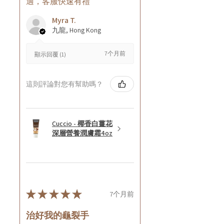
適，客服快速有禮
Myra T.
九龍, Hong Kong
7个月前
顯示回覆 (1)
這則評論對您有幫助嗎？
Cuccio - 椰香白薑花
深層營養潤膚霜4oz
★
★
★
★
★
7个月前
治好我的龜裂手