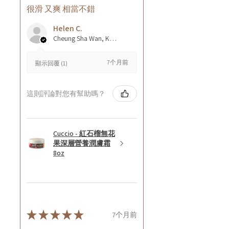
很滑 又爽 相當不錯
Helen C.
Cheung Sha Wan, Kowloon., Hong Kong
7个月前
顯示回覆 (1)
這則評論對您有幫助嗎？
Cuccio - 紅石榴無花
果深層營養潤膚霜
8oz
★
★
★
★
★
7个月前