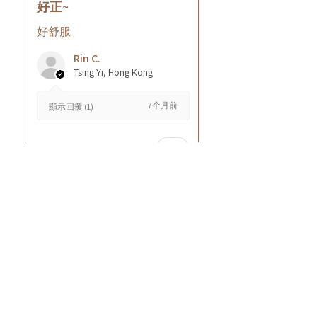
好正~
好舒服
Rin C.
Tsing Yi, Hong Kong
7个月前
顯示回覆 (1)
這則評論對您有幫助嗎？
Cuccio - 乳木果岩蘭
草按摩乳液8oz
★
★
★
★
★
8个月前