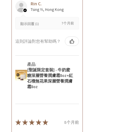
Rin C.
Tsing Yi, Hong Kong
7个月前
顯示回覆 (1)
這則評論對您有幫助嗎？
產品:
[聖誕限定套裝] - 牛奶蜜
糖深層營養潤膚霜8oz+紅
石榴無花果深層營養潤膚
霜8oz
★
★
★
★
★
8个月前