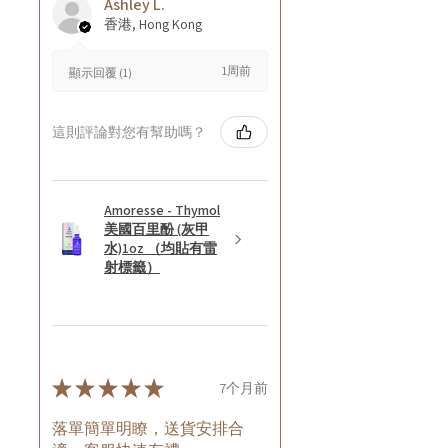
Ashley L.
香港, Hong Kong
1周前
顯示回覆 (1)
這則評論對您有幫助嗎？
Amoresse - Thymol
美國百里酚 (灰甲
水)1oz （均貼有雷
射標籤）
★
★
★
★
★
7个月前
落單簡單明瞭，送貨安排合