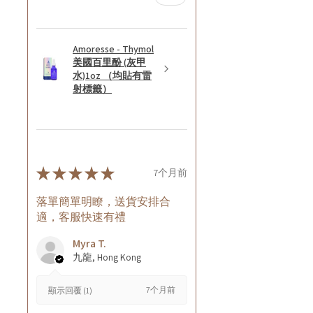
Amoresse - Thymol
美國百里酚 (灰甲
水)1oz （均貼有雷
射標籤）
★
★
★
★
★
7个月前
落單簡單明瞭，送貨安排合
適，客服快速有禮
Myra T.
九龍, Hong Kong
7个月前
顯示回覆 (1)