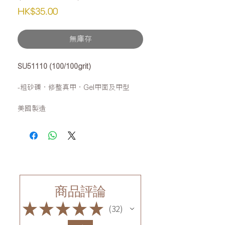
價
HK$35.00
格
無庫存
SU51110 (100/100grit)
-粗砂礫，修整真甲，Gel甲面及甲型
美國製造
商品評論
★
★
★
★
★
32
32