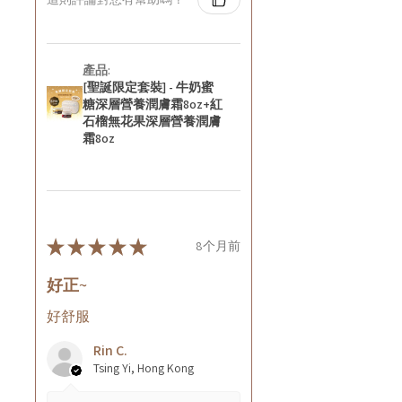
產品:
[聖誕限定套裝] - 牛奶蜜
糖深層營養潤膚霜8oz+紅
石榴無花果深層營養潤膚
霜8oz
★
★
★
★
★
8个月前
好正~
好舒服
Rin C.
Tsing Yi, Hong Kong