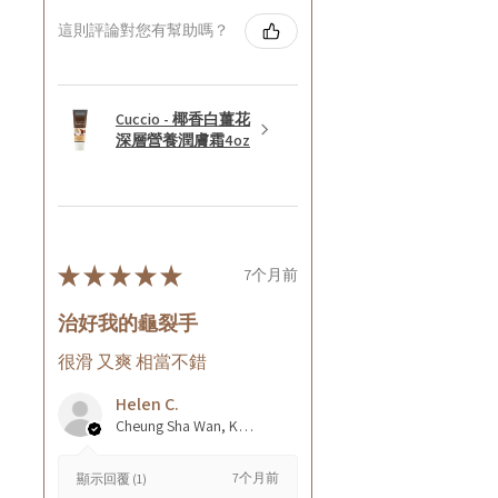
這則評論對您有幫助嗎？
Cuccio - 椰香白薑花
深層營養潤膚霜4oz
★
★
★
★
★
7个月前
治好我的龜裂手
很滑 又爽 相當不錯
Helen C.
Cheung Sha Wan, Kowloon., Hong Kong
7个月前
顯示回覆 (1)