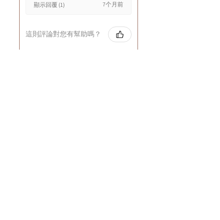
7个月前
顯示回覆 (1)
這則評論對您有幫助嗎？
Cuccio - 乳木果岩蘭
草按摩乳液8oz
★
★
★
★
★
8个月前
GOOD~
Rin C.
Tsing Yi, Hong Kong
7个月前
顯示回覆 (1)