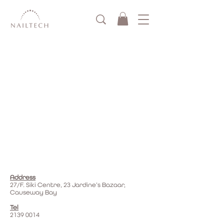
Address
27/F. Siki Centre, 23 Jardine’s Bazaar,
Causeway Bay
Tel
2139 0014