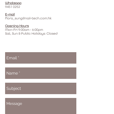
Whatsapp
9451 0252
E-mail
flora_sung@nail-tech.com.hk
Opening Hours
Mon-Fri 9:00am - 6:00pm
Sat, Sun & Public Holidays: Closed