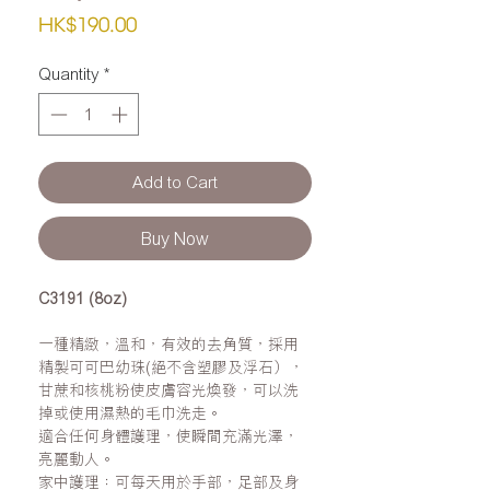
Price
HK$190.00
Quantity
*
Add to Cart
Buy Now
C3191 (8oz)
一種精緻，溫和，有效的去角質，採用
精製可可巴幼珠(絕不含塑膠及浮石），
甘蔗和核桃粉使皮膚容光煥發，可以洗
掉或使用濕熱的毛巾洗走。
適合任何身體護理，使瞬間充滿光澤，
亮麗動人。
家中護理：可每天用於手部，足部及身