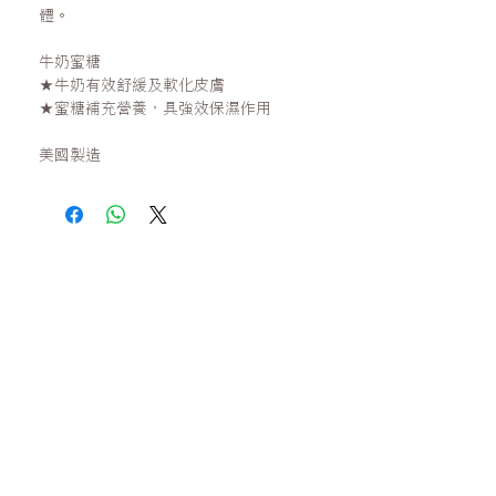
體。
牛奶蜜糖
★牛奶有效舒緩及軟化皮膚
★蜜糖補充營養，具強效保濕作用
美國製造
零售：
Whatsapp或網站購買滿HK$1000免運費
(Cuccio VIP會員請Whatsapp下單)
批發：
需持有美甲/美容的商業登記證，請聯絡我們開戶
門市：銅鑼灣渣甸街23號兆基商業中心27樓
營業時間：星期一至五 9:00-18:00