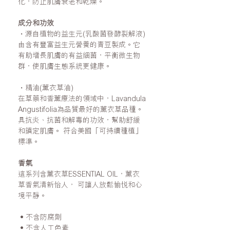
化，防止肌膚衰老和乾燥。
成分和功效
・源自植物的益生元(乳酸菌發酵裂解液)
由含有豐富益生元營養的青豆製成。它
有助增長肌膚的有益細菌，平衡微生物
群，使肌膚生態系統更健康。
・精油(薰衣草油)
在草藥和香薰療法的領域中，Lavandula
Angustifolia為品質最好的薰衣草品種。
具抗炎、抗菌和解毒的功效，幫助舒緩
和鎮定肌膚。 符合美國「可持續種植」
標準。
香氣
這系列含薰衣草ESSENTIAL OIL，薰衣
草香氣清新怡人， 可讓人放鬆愉悅和心
境平靜。
•不含防腐劑
•不含人工色素