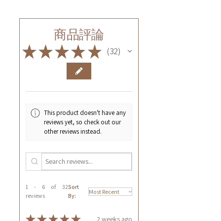
商品評論
★
★
★
★
★
32
32
This product doesn't have any
reviews yet, so check out our
other reviews instead.
1 - 6 of 32
Sort
reviews
By:
★
★
★
★
★
2 weeks ago