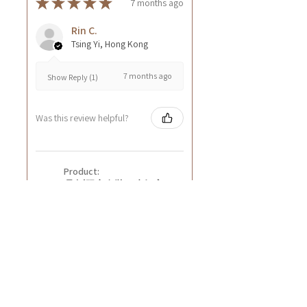
★
★
★
★
★
7 months ago
Rin C.
Tsing Yi, Hong Kong
7 months ago
Show Reply (1)
Was this review helpful?
Product:
[聖誕限定套裝] - 牛奶蜜
糖深層營養潤膚霜8oz+紅
石榴無花果深層營養潤膚
霜8oz
★
★
★
★
★
8 months ago