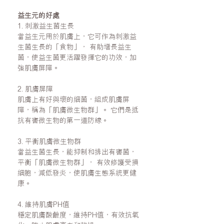
益生元的好處
1. 刺激益生菌生長
當益生元用於肌膚上，它可作為刺激益
生菌生長的「食物」， 有助增長益生
菌，使益生菌更活躍發揮它的功效，加
強肌膚屏障。
2. 肌膚屏障
肌膚上有好與壞的細菌，組成肌膚屏
障，稱為「肌膚微生物群」。 它們是抵
抗有害微生物的第一道防線。
3. 平衡肌膚微生物群
當益生菌生長，能抑制和排出有害菌，
平衡「肌膚微生物群」， 有效修護受損
細胞，減低發炎，使肌膚生態系統更健
康。
4. 維持肌膚PH值
穩定肌膚酸鹼度，維持PH值，有效抗氧