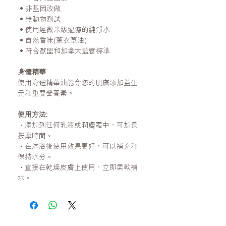
•非基因改做
•無動物測試
•使用經微米級過濾的純淨水
•自然香味(薰衣草油)
•符合歐盟和加拿大監管標準
身體精華
使用身體精華油能令您的肌膚添加益生
元和重要營養素。
使用方法:
・添加到任何乳液或潤膚霜中，可加長
按摩時間。
・在沐浴後使用效果更好，可以補充和
保持水分。
・直接在乾燥皮膚上使用，立即柔軟補
水。