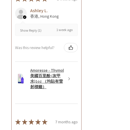
Ashley L.
香港, Hong Kong
1 week ago
Show Reply (1)
Was this review helpful?
Amoresse - Thymol
美國百里酚 (灰甲
水)1oz （均貼有雷
射標籤）
★
★
★
★
★
7 months ago