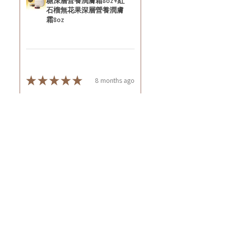
糖深層營養潤膚霜8oz+紅
石榴無花果深層營養潤膚
霜8oz
★
★
★
★
★
8 months ago
好正~
好舒服
Rin C.
Tsing Yi, Hong Kong
8 months ago
Show Reply (1)
Was this review helpful?