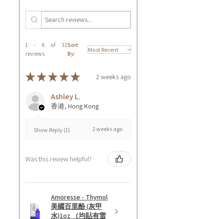
1 - 6 of 32
Sort
reviews
By:
★
★
★
★
★
2 weeks ago
Ashley L.
香港, Hong Kong
2 weeks ago
Show Reply (1)
Was this review helpful?
Amoresse - Thymol
美國百里酚 (灰甲
水)1oz （均貼有雷