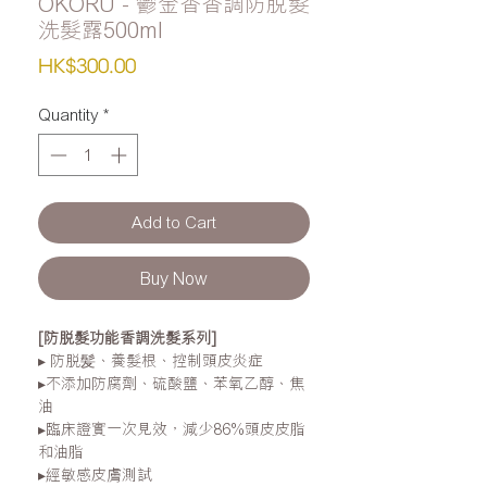
OKORU - 鬱金香香調防脫髮
洗髮露500ml
Price
HK$300.00
Quantity
*
Add to Cart
Buy Now
[
防脫髮功能香調洗髮系列
]
▸
防脫髪、養髮根、控制頭皮炎症
▸
不添加防腐劑、硫酸鹽、苯氧乙醇、焦
油
▸
臨床證實一次見效，減少86%頭皮皮脂
和油脂
▸
經敏感皮膚測試