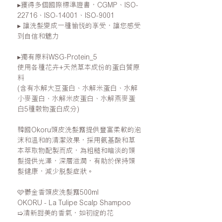
▸
獲得多個國際標準證書，CGMP、ISO-
22716、ISO-14001、ISO-9001
▸
讓洗髮變成一種愉悅的享受，讓您感受
到自信和魅力
▸
獨有原料
WSG-Protein_5
使用各種花卉
+
天然草本成份的蛋白質原
料
(
含有水解大豆蛋白、水解米蛋白、水解
小麥蛋白、水解米皮蛋白、水解燕麥蛋
白
5
種穀物蛋白成分
)
韓國
Okoru
頭皮洗髮露提供豐富柔軟的泡
沫和溫和的清潔效果，採用氨基酸和草
本萃取物配製而成，為粗糙和暗淡的頭
髮提供光澤，深層滋潤，有助於保持頭
髮健康，減少脫髮症狀。
🩷
鬱金香頭皮洗髮露
500ml
OKORU - La Tulipe Scalp Shampoo
➯
清新甜美的香氣，如初綻的花