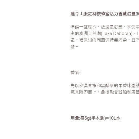
達令山脈紅柳桉蜂蜜活力香薰浴鹽30
準備一缸暖水，放適量浴鹽，享受
史的澳洲天然湖(Lake Deborah)
區，確保湖的周圍保持無污染，且
鹽。
香氣：
先以沙漠青檸和黑醋粟的果香味邀
氣息隨即而上，最後融合琥珀和廣
用量:每5g(半木匙)=10L水