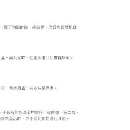
C、蘆丁和酚酫酸，能滋潤、保護和舒緩肌膚，
由基。與此同時，它能製造令肌膚健康的組
水分，重煥肌膚，有效持續保濕。
和製造，不含有對羥基苯甲酸脂、硫酸鹽、病二醇、
研發新產品時，亦不會對動物進行測試。