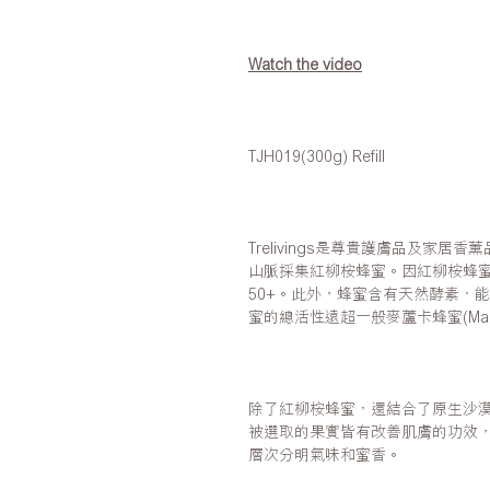
Watch the video
TJH019(300g) Refill
Trelivings是尊貴護膚品及家
山脈採集紅柳桉蜂蜜。因紅柳桉蜂
50+。此外，蜂蜜含有天然酵素，
蜜的總活性遠超一般麥蘆卡蜂蜜(Manuk
除了紅柳桉蜂蜜，還結合了原生沙
被選取的果實皆有改善肌膚的功效
層次分明氣味和蜜香。