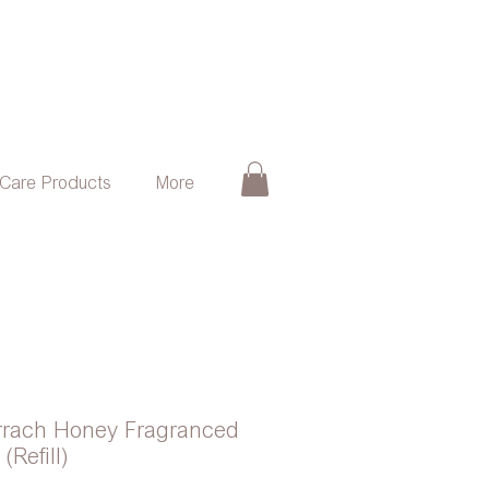
 Care Products
More
arrach Honey Fragranced
(Refill)