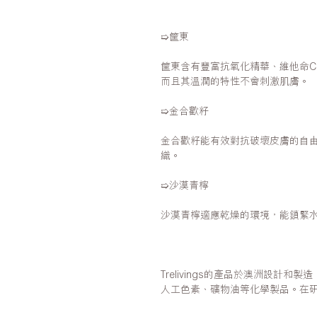
➯筐東
筐東含有豐富抗氧化精華、維他命
而且其溫潤的特性不會刺激肌膚。
➯金合歡籽
金合歡籽能有效對抗破壞皮膚的自
織。
➯沙漠青檸
沙漠青檸適應乾燥的環境，能鎖緊
Trelivings的產品於澳洲設計
人工色素、礦物油等化學製品。在