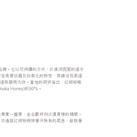
居香薰品牌。它以可持續的方式，於澳洲西面的達令
蜜含高度抗菌及抗氧化的特性，其總活性高達
能達致藥用功效。當地的研究指出，紅柳桉蜂
a Honey)的90%。
漠果實—筐東、金合歡籽和沙漠青檸的精華。
，亦造就紅柳桉樹林春天特有的氣息，散發著