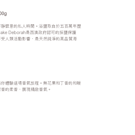
0g
寧靜愜意的私人時間。浴鹽取自於五百萬年歷
，Lake Deborah是西澳政府認可的採鹽保護
不受人類活動影響，是天然純淨的高品質海
請你體驗這場香氣旅程。無花果和丁香的和暖
藿香的柔香，展現精緻香氣。