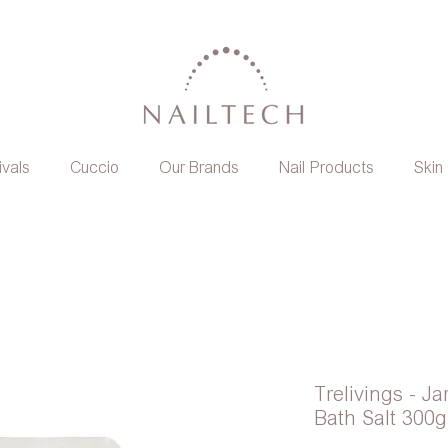
ivals
Cuccio
Our Brands
Nail Products
Skin
Trelivings - J
Bath Salt 300g 